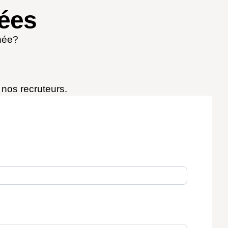
ées
anée?
 nos recruteurs.