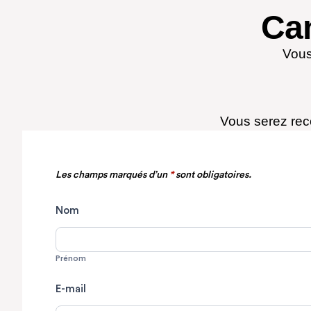
Ca
Vous
Vous serez reco
Candidature
Les champs marqués d’un
*
sont obligatoires.
spontannée
Nom
Prénom
Prénom
E-mail