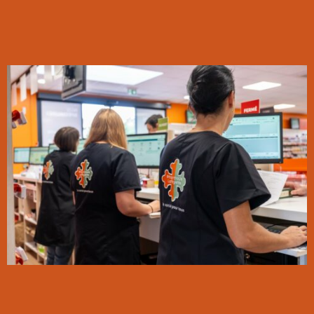
Rejoignez l’enseigne
précurseur du « 100%
santé »
Pharmacie Lafayette, un réseau militant
qui vous accompagne au quotidien pour
développer votre activité.
Découvrir