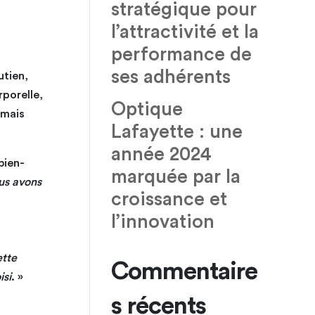
stratégique pour
l’attractivité et la
performance de
ses adhérents
utien,
rporelle,
Optique
 mais
Lafayette : une
année 2024
bien-
marquée par la
us avons
croissance et
l’innovation
ette
Commentaire
isi
. »
s récents