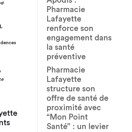
Apodis :
vé
Pharmacie
Lafayette
renforce son
l.
engagement dans
sidences
la santé
préventive
Pharmacie
e
Lafayette
ce
structure son
offre de santé de
proximité avec
“Mon Point
nts
Santé” : un levier