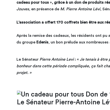
cadeau pour tous
»
, grâce à un don de produits ré
Jouves
, en présence de
M. Pierre Antoine Lévi
, Sén
L’association a offert 170 coffrets bien être aux ré
Après la remise des cadeaux, les résidents ont pu a
du groupe
Edenis
, un bon prélude aux nombreuses 
Le Sénateur
Pierre Antoine Levi
: «
Je tenais à être
bonheur dans cette période compliquée, ça fait chaud
projet. »
Le Sénateur Pierre-Antoine Lév