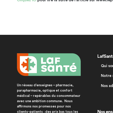
Cliquez ici
pour lire la suite de l’article sur www.le
LafSant
Qui s
Notre 
Un réseau d’enseignes – pharmacie,
Nos a
parapharmacie, optique et confort
médical – repérables du consommateur
avec une ambition commune. Nous
affirmons nos promesses pour nos
Nos ens
clients-patients : des prix bas tous les