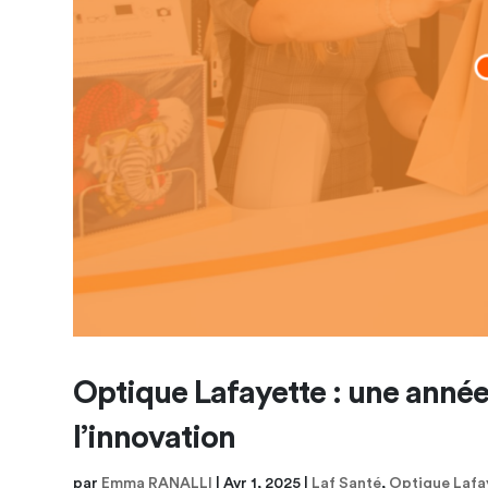
Optique Lafayette : une année
l’innovation
par
Emma RANALLI
|
Avr 1, 2025
|
Laf Santé
,
Optique Lafa