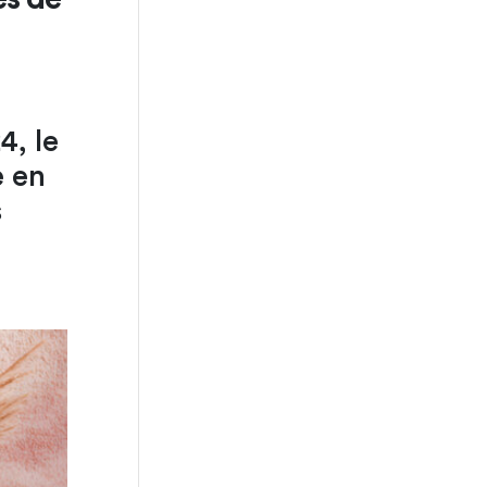
4, le
e en
s